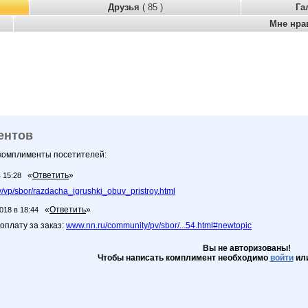
Друзья
( 85 )
Га
Мне нра
ентов
 комплименты посетителей:
«
Ответить
»
в 15:28
vp/sbor/razdacha_igrushki_obuv_pristroy.html
«
Ответить
»
018 в 18:44
оплату за заказ:
www.nn.ru/community/pv/sbor/...54.html#newtopic
Вы не авторизованы!
Чтобы написать комплимент необходимо
войти
ил