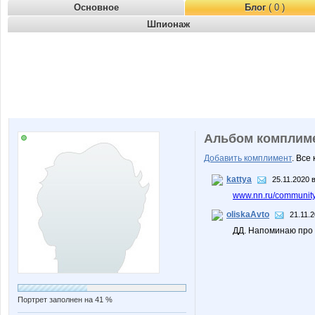
Основное
Блог
( 0 )
Шпионаж
Альбом комплим
Добавить комплимент
. Все
kattya
25.11.2020 
www.nn.ru/community/
oliskaAvto
21.11.2
ДД. Напоминаю про 
Портрет заполнен на 41 %