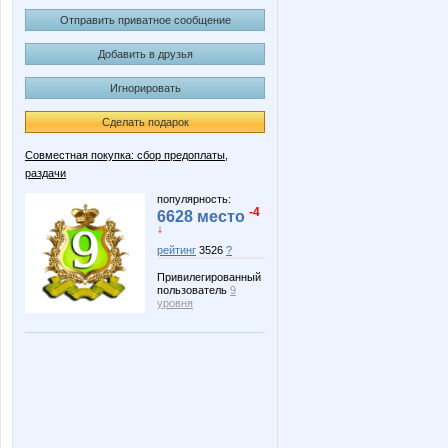
Отправить приватное сообщение
Добавить в друзья
Игнорировать
Сделать подарок
Совместная покупка: сбор предоплаты,
раздачи
популярность:
-4
6628 место
↓
рейтинг
3526
?
Привилегированный
пользователь
9
уровня