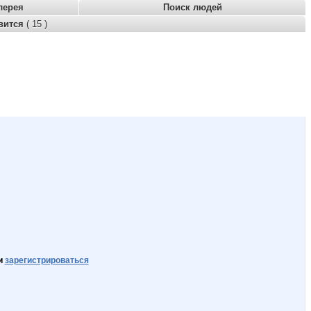
лерея
Поиск людей
вится
( 15 )
и
зарегистрироваться