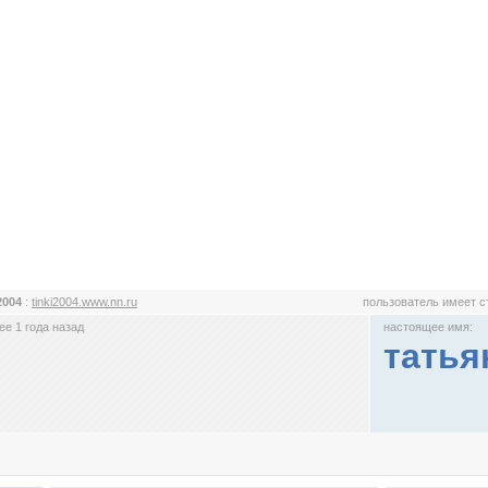
i2004
:
tinki2004.www.nn.ru
пользователь имеет 
е 1 года назад
настоящее имя:
татья